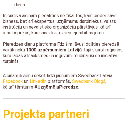
dienā
Iniciatīvā aicinām piedalīties ne tikai tos, kam pieder savs
bizness, bet arī ekspertus, uzņēmumu darbiniekus, valsts
institūciju un nevalstisko organizāciju pārstāvjus, kā arī
mācībspēkus, kuri saistīti ar uzņēmējdarbības jomu.
Pieredzes dienu platforma līdz šim ļāvusi dalīties pieredzē
vairāk nekā
1300 uzņēmumiem Latvijā
, tajā skaitā reģionos,
kuru labās atsauksmes un ieguvumi mudinājuši šo iniciatīvu
turpināt.
Aicinām ikvienu sekot līdzi jaunumiem Swedbank Latvia
Facebook
un
LinkedIn
platformās,
Swedbank Blogā
,
kā arī tēmturim
#UzņēmējuPieredze
.
Projekta partneri