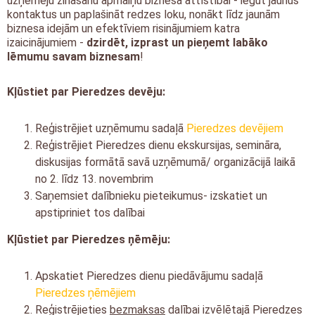
uzņēmēju zināšanu apmaiņu biznesa attīstībai - iegūt jaunus
kontaktus un paplašināt redzes loku, nonākt līdz jaunām
biznesa idejām un efektīviem risinājumiem katra
izaicinājumiem -
dzirdēt, izprast un pieņemt labāko
lēmumu savam biznesam
!
Kļūstiet par Pieredzes devēju:
Reģistrējiet uzņēmumu sadaļā
Pieredzes devējiem
Reģistrējiet Pieredzes dienu ekskursijas, semināra,
diskusijas formātā savā uzņēmumā/ organizācijā laikā
no 2. līdz 13. novembrim
Saņemsiet dalībnieku pieteikumus- izskatiet un
apstipriniet tos dalībai
Kļūstiet par Pieredzes ņēmēju:
Apskatiet Pieredzes dienu piedāvājumu sadaļā
Pieredzes ņēmējiem
Reģistrējieties
bezmaksas
dalībai izvēlētajā Pieredzes