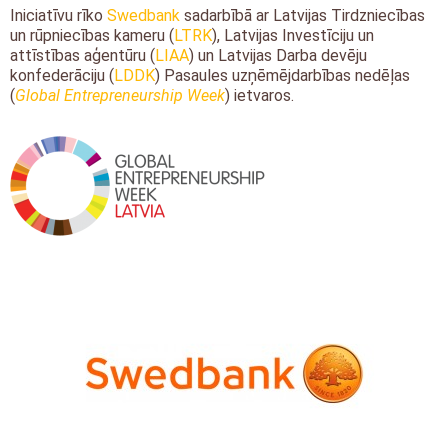
Iniciatīvu rīko
Swedbank
sadarbībā ar Latvijas Tirdzniecības
un rūpniecības kameru (
LTRK
), Latvijas Investīciju un
attīstības aģentūru (
LIAA
) un Latvijas Darba devēju
konfederāciju (
LDDK
) Pasaules uzņēmējdarbības nedēļas
(
Global Entrepreneurship Week
) ietvaros.